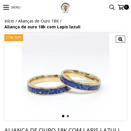
0
MENU
Início
/
Alianças de Ouro 18K
/
Aliança de ouro 18k com Lapis lazuli
11
%
OFF
ALIANÇA DE OURO 18K COM LAPIS LAZULI