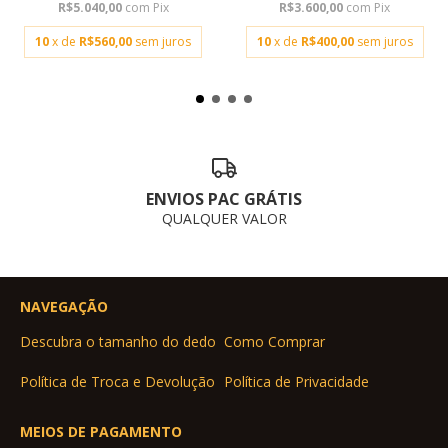
R$5.040,00
com
Pix
R$3.600,00
com
Pix
10
x de
R$560,00
sem juros
10
x de
R$400,00
sem juros
ENVIOS PAC GRÁTIS
QUALQUER VALOR
NAVEGAÇÃO
Descubra o tamanho do dedo
Como Comprar
Política de Troca e Devolução
Política de Privacidade
MEIOS DE PAGAMENTO