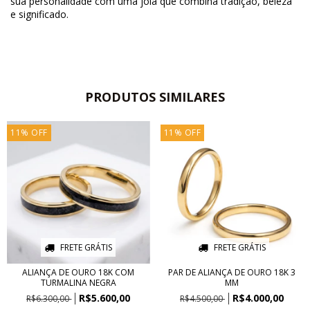
sua personalidade com uma joia que combina tradição, beleza
e significado.
PRODUTOS SIMILARES
11
%
OFF
11
%
OFF
FRETE GRÁTIS
FRETE GRÁTIS
ALIANÇA DE OURO 18K COM
PAR DE ALIANÇA DE OURO 18K 3
TURMALINA NEGRA
MM
R$5.600,00
R$4.000,00
R$6.300,00
R$4.500,00