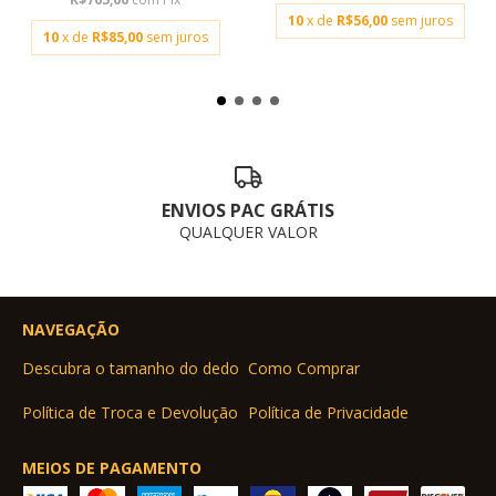
10
x de
R$56,00
sem juros
10
x de
R$85,00
sem juros
ENVIOS PAC GRÁTIS
QUALQUER VALOR
NAVEGAÇÃO
Descubra o tamanho do dedo
Como Comprar
Política de Troca e Devolução
Política de Privacidade
MEIOS DE PAGAMENTO