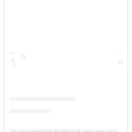
Um post compartilhado por Aliança de prata e ouro com pedras naturais (@a.sdesigner_joias)